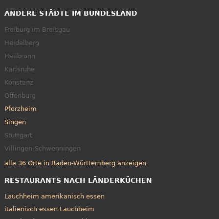
ANDERE STÄDTE IM BUNDESLAND
Freiburg im Breisgau
Heidelberg
Heilbronn
Karlsruhe
Konstanz
Offenburg
Pforzheim
Singen
Stuttgart
Villingen-Schwenningen
alle 36 Orte in Baden-Württemberg anzeigen
RESTAURANTS NACH LÄNDERKÜCHEN
Lauchheim amerikanisch essen
italienisch essen Lauchheim