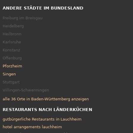
ANDERE STÄDTE IM BUNDESLAND
Freiburg im Breisgau
Heidelberg
Heilbronn
Karlsruhe
Konstanz
Offenburg
Pforzheim
Singen
Stuttgart
Villingen-Schwenningen
alle 36 Orte in Baden-Württemberg anzeigen
RESTAURANTS NACH LÄNDERKÜCHEN
gutbürgerliche Restaurants in Lauchheim
hotel arrangements lauchheim