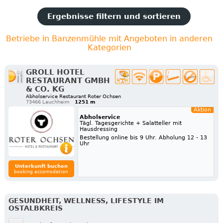
Ergebnisse filtern und sortieren
Betriebe in Banzenmühle mit Angeboten in anderen
Kategorien
GROLL HOTEL
RESTAURANT GMBH
& CO. KG
Abholservice Restaurant Roter Ochsen
73466 Lauchheim
1251 m
Aktion
Abholservice
Tägl. Tagesgerichte + Salatteller mit
Hausdressing
Bestellung online bis 9 Uhr. Abholung 12 - 13
Uhr
Unterkunft buchen
booking accomodation
GESUNDHEIT, WELLNESS, LIFESTYLE IM
OSTALBKREIS