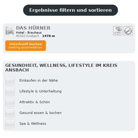
Ergebnisse filtern und sortieren
DAS HÜRNER
Hotel - Brauhaus
91522 Ansbach
1476 m
Unterkunft buchen
booking accomodation
GESUNDHEIT, WELLNESS, LIFESTYLE IM KREIS
ANSBACH
Einkaufen in der Nähe
Lifestyle & Unterhaltung
Attraktiv & Schön
Gesund essen & kochen
Spa & Wellness