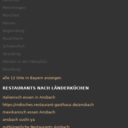
Memmingen
München
Passau
Regensburg
Rosenheim
Schweinfurt
Straubing
Weiden in der Oberpfalz
Würzburg
alle 12 Orte in Bayern anzeigen
RESTAURANTS NACH LÄNDERKÜCHEN
italienisch essen in Ansbach
https://indisches.restaurant-gasthaus.de/ansbach
mexikanisch essen Ansbach
ansbach sushi-ya
gutbürgerliche Restaurants Ansbach