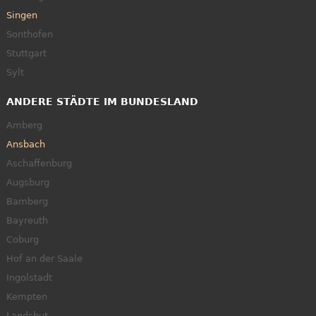
Singen
Sonthofen
Stuttgart
Sylt
ANDERE STÄDTE IM BUNDESLAND
Amberg
Ansbach
Aschaffenburg
Augsburg
Bamberg
Bayreuth
Coburg
Hof an der Saale
Ingolstadt
Kempten
Landshut