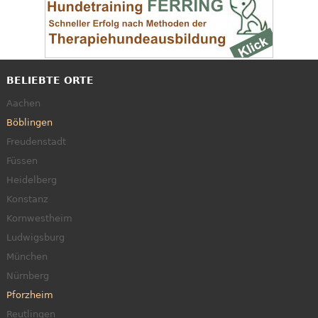
BELIEBTE ORTE
Aachen
Böblingen
Freudenstadt
Füssen
Heidelberg
Konstanz
Kornwestheim
Ludwigsburg
München
Nürnberg
Pforzheim
Reutlingen