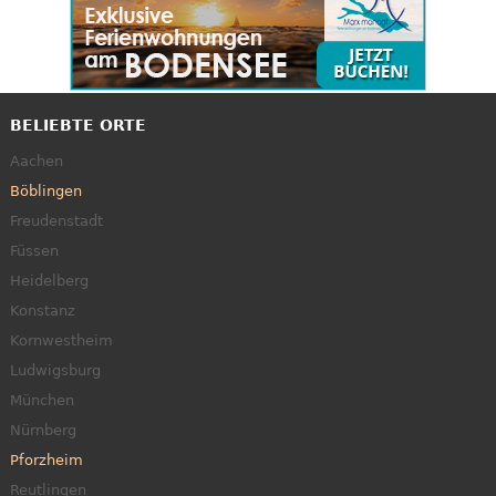
BELIEBTE ORTE
Aachen
Böblingen
Freudenstadt
Füssen
Heidelberg
Konstanz
Kornwestheim
Ludwigsburg
München
Nürnberg
Pforzheim
Reutlingen