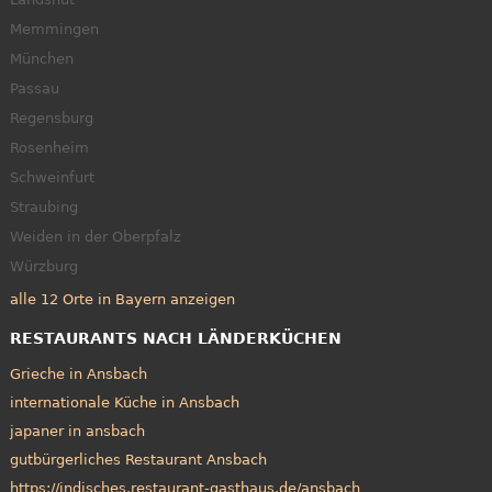
Memmingen
München
Passau
Regensburg
Rosenheim
Schweinfurt
Straubing
Weiden in der Oberpfalz
Würzburg
alle 12 Orte in Bayern anzeigen
RESTAURANTS NACH LÄNDERKÜCHEN
Grieche in Ansbach
internationale Küche in Ansbach
japaner in ansbach
gutbürgerliches Restaurant Ansbach
https://indisches.restaurant-gasthaus.de/ansbach