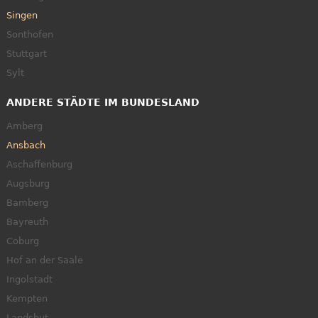
Singen
Sonthofen
Stuttgart
Sylt
ANDERE STÄDTE IM BUNDESLAND
Amberg
Ansbach
Aschaffenburg
Augsburg
Bamberg
Bayreuth
Coburg
Hof an der Saale
Ingolstadt
Kempten
Landshut