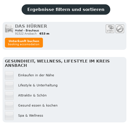
Ergebnisse filtern und sortieren
DAS HÜRNER
Hotel - Brauhaus
91522 Ansbach
653 m
Unterkunft buchen
booking accomodation
GESUNDHEIT, WELLNESS, LIFESTYLE IM KREIS
ANSBACH
Einkaufen in der Nähe
Lifestyle & Unterhaltung
Attraktiv & Schön
Gesund essen & kochen
Spa & Wellness