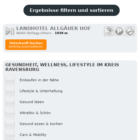
Ergebnisse filtern und sortieren
LANDHOTEL ALLGÄUER HOF
88364 Wolfegg-Alttann
1939 m
Unterkunft buchen
booking accomodation
GESUNDHEIT, WELLNESS, LIFESTYLE IM KREIS
RAVENSBURG
Einkaufen in der Nähe
Lifestyle & Unterhaltung
Gesund leben
Attraktiv & Schön
Gesund essen & kochen
Cars & Mobility