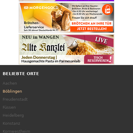
BELIEBTE ORTE
Aachen
Böblingen
Freudenstadt
Füssen
Heidelberg
Konstanz
Kornwestheim