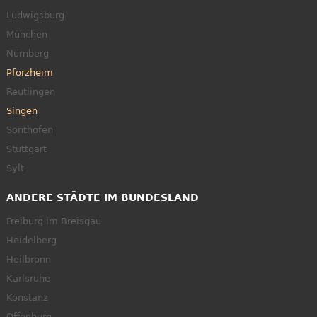
Ludwigsburg
München
Nürnberg
Pforzheim
Reutlingen
Singen
Sonthofen
Stuttgart
Sylt
ANDERE STÄDTE IM BUNDESLAND
Freiburg im Breisgau
Heidelberg
Heilbronn
Karlsruhe
Konstanz
Offenburg