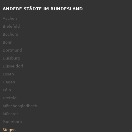
ANDERE STÄDTE IM BUNDESLAND
Aachen
Bielefeld
Bochum
Bonn
Dortmund
Duisburg
Düsseldorf
Essen
Hagen
Köln
Krefeld
Mönchengladbach
Münster
Paderborn
Siegen