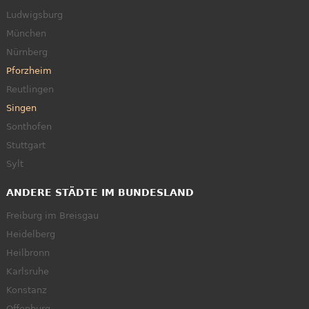
Ludwigsburg
München
Nürnberg
Pforzheim
Reutlingen
Singen
Sonthofen
Stuttgart
Sylt
ANDERE STÄDTE IM BUNDESLAND
Freiburg im Breisgau
Heidelberg
Heilbronn
Karlsruhe
Konstanz
Offenburg