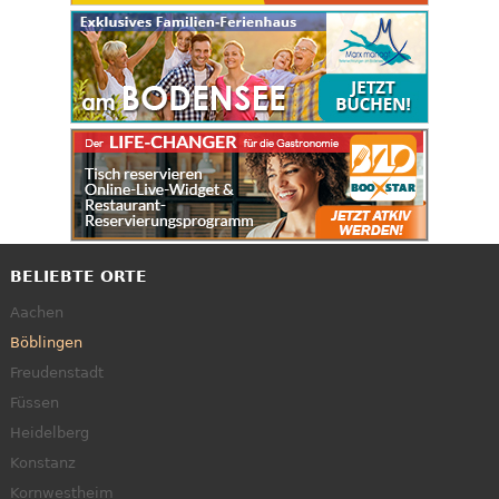
BELIEBTE ORTE
Aachen
Böblingen
Freudenstadt
Füssen
Heidelberg
Konstanz
Kornwestheim